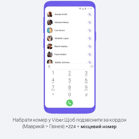
Набрати номер у Viber.
Щоб подзвонити за кордон
(Маврикій > Гвінея):
+
+
224
місцевий номер