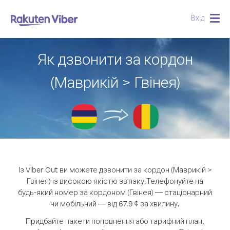
Вхід
Togg
navig
Як дзвонити за кордон
(Маврикій > Гвінея)
Із Viber Out ви можете дзвонити за кордон (Маврикій >
Гвінея) із високою якістю зв'язку.
Телефонуйте на
будь-який номер за кордоном (Гвінея) — стаціонарний
чи мобільний — від 67.9 ¢ за хвилину.
Придбайте пакети поповнення або тарифний план,