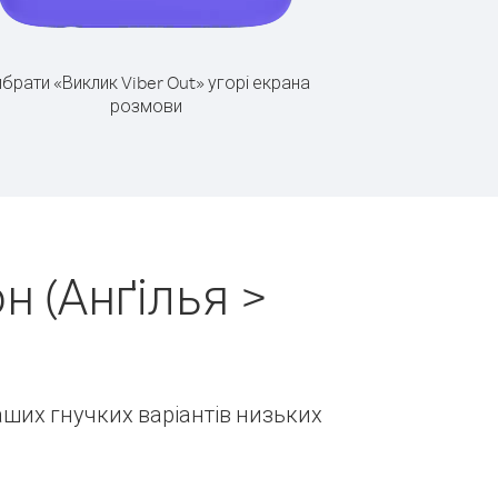
брати «Виклик Viber Out» угорі екрана
розмови
н (Анґілья >
наших гнучких варіантів низьких