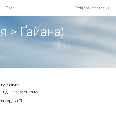
Блог
Вхід
або
Pеєстрація
я > Ґайана)
стю зв'язку.
ід 37.0 ¢ за хвилину.
а кордон (Ґайана).