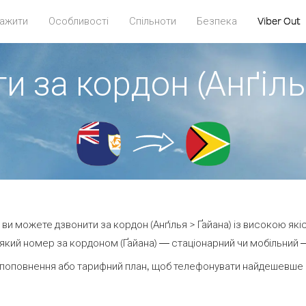
ажити
Особливості
Спільноти
Безпека
Viber Out
и за кордон (Анґіль
t ви можете дзвонити за кордон (Анґілья > Ґайана) із високою які
який номер за кордоном (Ґайана) — стаціонарний чи мобільний — в
поповнення або тарифний план, щоб телефонувати найдешевше з