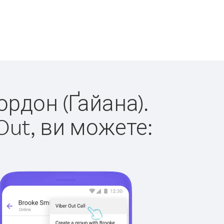
ордон (Ґайана).
Out, ви можете: