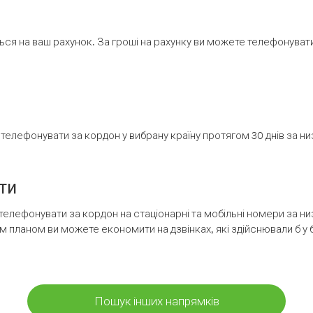
ся на ваш рахунок. За гроші на рахунку ви можете телефонувати н
елефонувати за кордон у вибрану країну протягом 30 днів за н
ти
телефонувати за кордон на стаціонарні та мобільні номери за 
м планом ви можете економити на дзвінках, які здійснювали б у 
Пошук інших напрямків