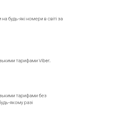
а будь-які номери в світі за
изькими тарифами Viber.
низькими тарифами без
будь-якому разі