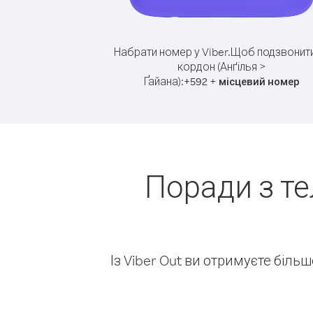
Набрати номер у Viber.
Щоб подзвонити
кордон (Анґілья >
Ґайана):
+
+
592
місцевий номер
Поради з те
Із Viber Out ви отримуєте біль