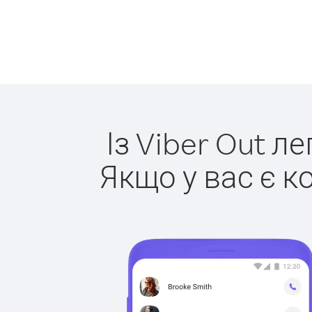
Із Viber Out л
Якщо у вас є к