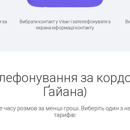
 за
Вибрати контакт у Viber і зателефонувати з
Ви
екрана інформації контакту
лефонування за кордо
Ґайана)
ше часу розмов за менші гроші. Виберіть один з 
тарифів: