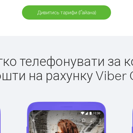
Дивитись тарифи (Ґайана)
егко телефонувати за к
ошти на рахунку Viber 