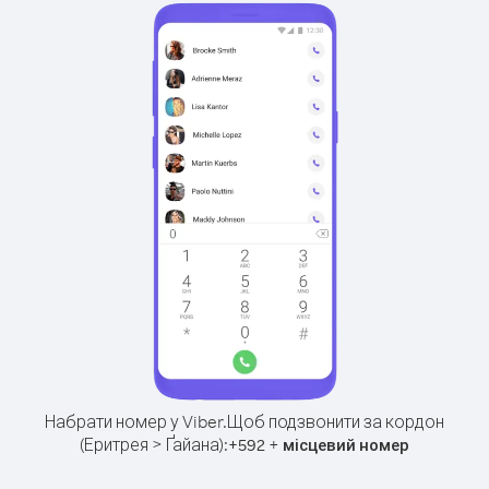
Набрати номер у Viber.
Щоб подзвонити за кордон
(Еритрея > Ґайана):
+
+
592
місцевий номер