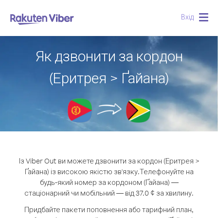
Вхід
Togg
navig
Як дзвонити за кордон
(Еритрея > Ґайана)
Із Viber Out ви можете дзвонити за кордон (Еритрея >
Ґайана) із високою якістю зв'язку.
Телефонуйте на
будь-який номер за кордоном (Ґайана) —
стаціонарний чи мобільний — від 37.0 ¢ за хвилину.
Придбайте пакети поповнення або тарифний план,