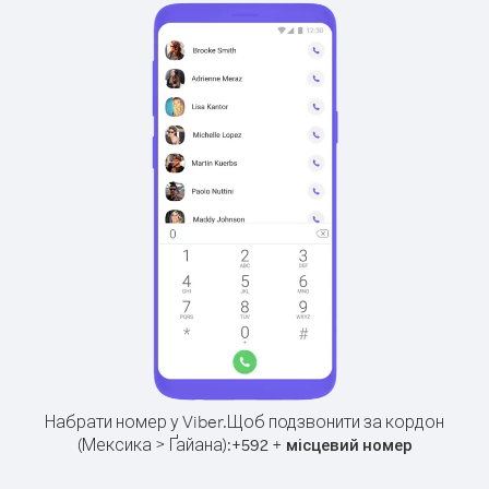
Набрати номер у Viber.
Щоб подзвонити за кордон
(Мексика > Ґайана):
+
+
592
місцевий номер