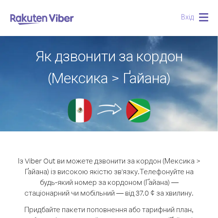
Вхід
Togg
navig
Як дзвонити за кордон
(Мексика > Ґайана)
Із Viber Out ви можете дзвонити за кордон (Мексика >
Ґайана) із високою якістю зв'язку.
Телефонуйте на
будь-який номер за кордоном (Ґайана) —
стаціонарний чи мобільний — від 37.0 ¢ за хвилину.
Придбайте пакети поповнення або тарифний план,