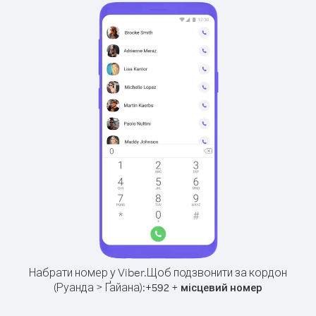
Набрати номер у Viber.
Щоб подзвонити за кордон
(Руанда > Ґайана):
+
+
592
місцевий номер