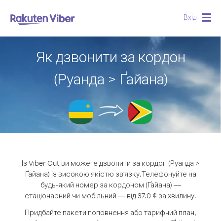
Вхід
Togg
navig
Як дзвонити за кордон
(Руанда > Ґайана)
Із Viber Out ви можете дзвонити за кордон (Руанда >
Ґайана) із високою якістю зв'язку.
Телефонуйте на
будь-який номер за кордоном (Ґайана) —
стаціонарний чи мобільний — від 37.0 ¢ за хвилину.
Придбайте пакети поповнення або тарифний план,