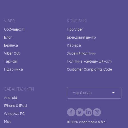
VIBER
КОМПАНІЯ
Особливості
Про Viber
Блог
Брендовий центр
Безпека
Кар'єра
Viber Out
Умови й політики
Тарифи
Політика конфіденційності
Підтримка
Customer Complaints Code
ЗАВАНТАЖИТИ
Українська
Android
iPhone & iPad
Windows PC
Mac
©
2026
Viber Media S.à r.l.