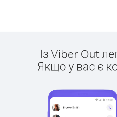
Із Viber Out л
Якщо у вас є к