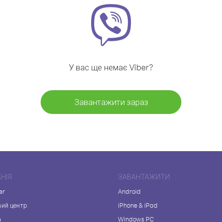
У вас ще немає Viber?
Завантажити зараз
НІЯ
ЗАВАНТАЖИТИ
er
Android
вий центр
iPhone & iPad
а
Windows PC