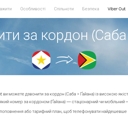
ажити
Особливості
Спільноти
Безпека
Viber Out
ти за кордон (Саба
Out ви можете дзвонити за кордон (Саба > Ґайана) із високою якіст
який номер за кордоном (Ґайана) — стаціонарний чи мобільний — в
поповнення або тарифний план, щоб телефонувати найдешевше з