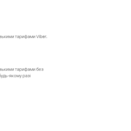
изькими тарифами Viber.
низькими тарифами без
будь-якому разі