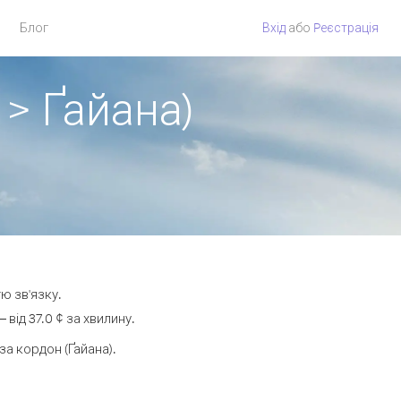
Блог
Вхід
або
Pеєстрація
 > Ґайана)
ю зв'язку.
ід 37.0 ¢ за хвилину.
а кордон (Ґайана).