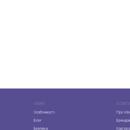
VIBER
КОМПА
Особливості
Про Vib
Блог
Брендо
Безпека
Кар'єр