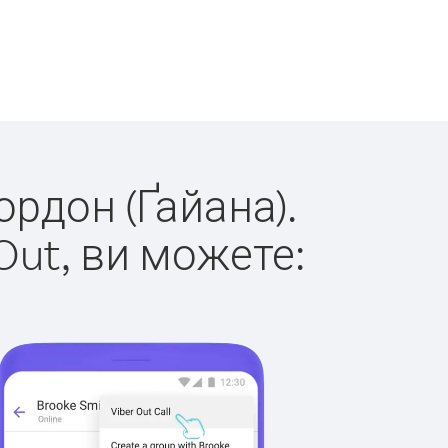
ордон (Ґайана).
Out, ви можете: