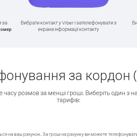
 за
Вибрати контакт у Viber і зателефонувати з
Ви
екрана інформації контакту
номер
фонування за кордон (
ше часу розмов за менші гроші. Виберіть один з 
тарифів:
ся на ваш рахунок. За гроші на рахунку ви можете телефонувати н