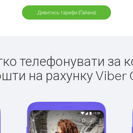
Дивитись тарифи (Ґайана)
егко телефонувати за к
ошти на рахунку Viber 