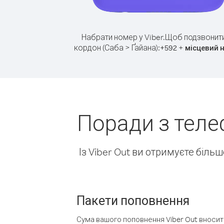
Набрати номер у Viber.
Щоб подзвонити
кордон (Саба > Ґайана):
+
+
592
місцевий 
Поради з теле
Із Viber Out ви отримуєте біль
Пакети поповнення
Сума вашого поповнення Viber Out вносить