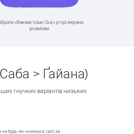
брати «Виклик Viber Out» угорі екрана
розмови
Саба > Ґайана)
наших гнучких варіантів низьких
а будь-які номери в світі за