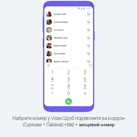
Набрати номер у Viber.
Щоб подзвонити за кордон
(Сурінам > Ґайана):
+
+
592
місцевий номер