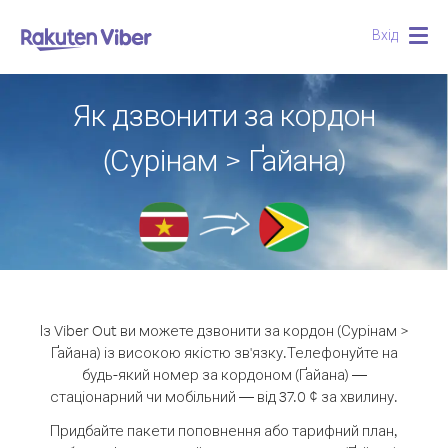
Вхід
Togg
navig
Як дзвонити за кордон
(Сурінам > Ґайана)
Із Viber Out ви можете дзвонити за кордон (Сурінам >
Ґайана) із високою якістю зв'язку.
Телефонуйте на
будь-який номер за кордоном (Ґайана) —
стаціонарний чи мобільний — від 37.0 ¢ за хвилину.
Придбайте пакети поповнення або тарифний план,