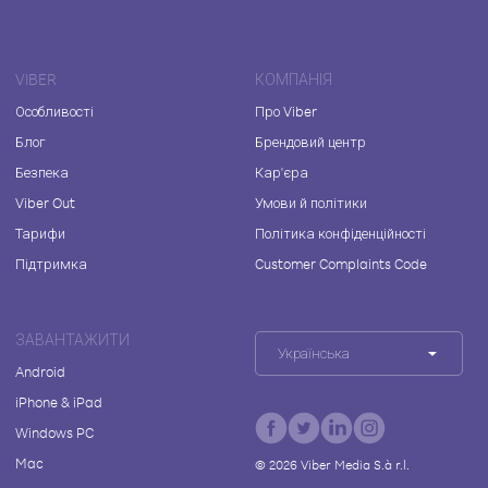
VIBER
КОМПАНІЯ
Особливості
Про Viber
Блог
Брендовий центр
Безпека
Кар'єра
Viber Out
Умови й політики
Тарифи
Політика конфіденційності
Підтримка
Customer Complaints Code
ЗАВАНТАЖИТИ
Українська
Android
iPhone & iPad
Windows PC
Mac
©
2026
Viber Media S.à r.l.