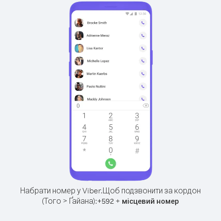
Набрати номер у Viber.
Щоб подзвонити за кордон
(Того > Ґайана):
+
+
592
місцевий номер