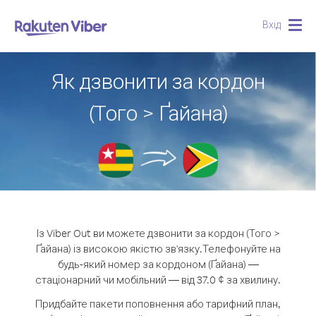
Вхід
Togg
navig
Як дзвонити за кордон
(Того > Ґайана)
Із Viber Out ви можете дзвонити за кордон (Того >
Ґайана) із високою якістю зв'язку.
Телефонуйте на
будь-який номер за кордоном (Ґайана) —
стаціонарний чи мобільний — від 37.0 ¢ за хвилину.
Придбайте пакети поповнення або тарифний план,