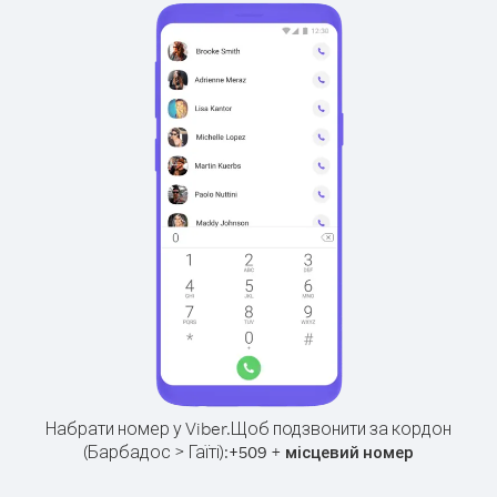
Набрати номер у Viber.
Щоб подзвонити за кордон
(Барбадос > Гаїті):
+
+
509
місцевий номер