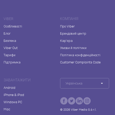
VIBER
КОМПАНІЯ
Особливості
Про Viber
Блог
Брендовий центр
Безпека
Кар'єра
Viber Out
Умови й політики
Тарифи
Політика конфіденційності
Підтримка
Customer Complaints Code
ЗАВАНТАЖИТИ
Українська
Android
iPhone & iPad
Windows PC
Mac
©
2026
Viber Media S.à r.l.