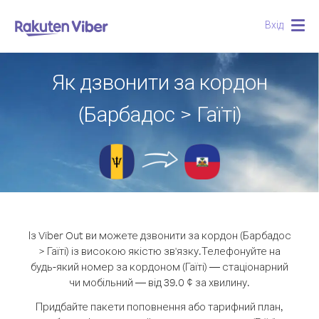
Вхід
Togg
navig
Як дзвонити за кордон
(Барбадос > Гаїті)
Із Viber Out ви можете дзвонити за кордон (Барбадос
> Гаїті) із високою якістю зв'язку.
Телефонуйте на
будь-який номер за кордоном (Гаїті) — стаціонарний
чи мобільний — від 39.0 ¢ за хвилину.
Придбайте пакети поповнення або тарифний план,