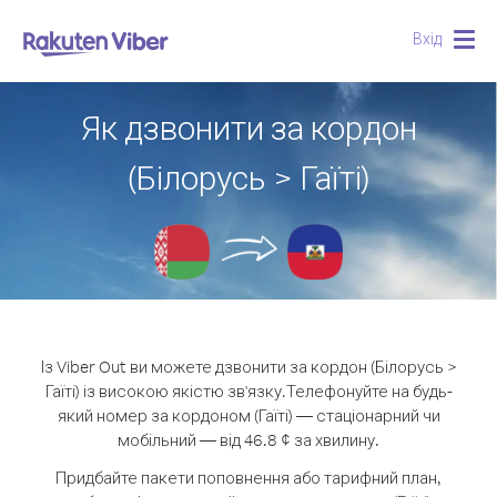
Вхід
Togg
navig
Як дзвонити за кордон
(Білорусь > Гаїті)
Із Viber Out ви можете дзвонити за кордон (Білорусь >
Гаїті) із високою якістю зв'язку.
Телефонуйте на будь-
який номер за кордоном (Гаїті) — стаціонарний чи
мобільний — від 46.8 ¢ за хвилину.
Придбайте пакети поповнення або тарифний план,