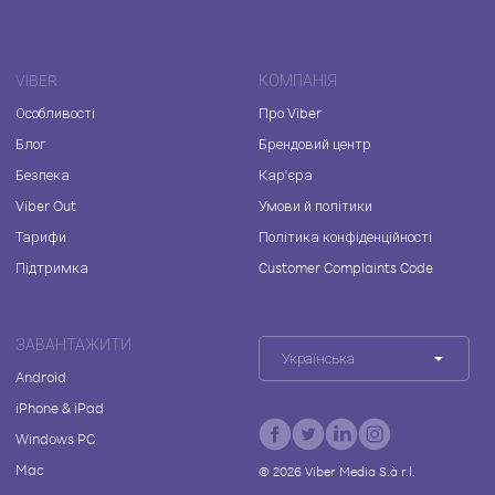
VIBER
КОМПАНІЯ
Особливості
Про Viber
Блог
Брендовий центр
Безпека
Кар'єра
Viber Out
Умови й політики
Тарифи
Політика конфіденційності
Підтримка
Customer Complaints Code
ЗАВАНТАЖИТИ
Українська
Android
iPhone & iPad
Windows PC
Mac
©
2026
Viber Media S.à r.l.