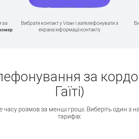
 за
Вибрати контакт у Viber і зателефонувати з
Ви
екрана інформації контакту
номер
лефонування за кордо
Гаїті)
ше часу розмов за менші гроші. Виберіть один з 
тарифів: