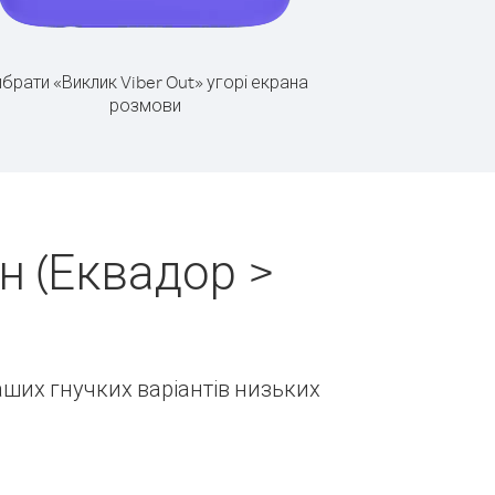
брати «Виклик Viber Out» угорі екрана
розмови
н (Еквадор >
наших гнучких варіантів низьких