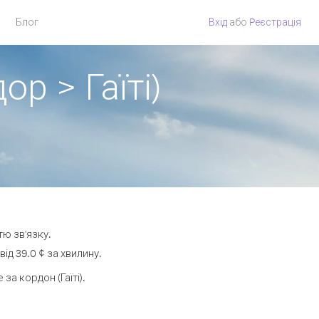
Блог
Вхід
або
Pеєстрація
р > Гаїті)
тю зв'язку.
ід 39.0 ¢ за хвилину.
а кордон (Гаїті).