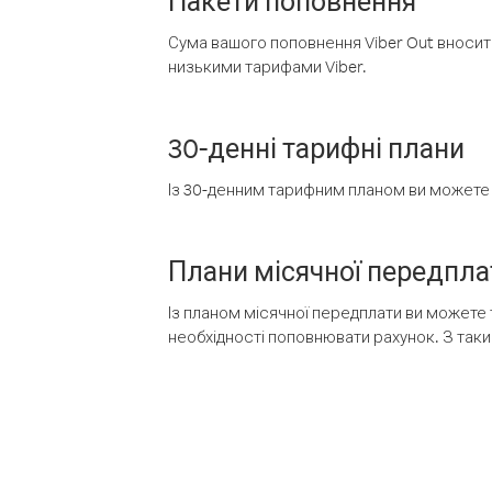
Пакети поповнення
Сума вашого поповнення Viber Out вносить
низькими тарифами Viber.
30-денні тарифні плани
Із 30-денним тарифним планом ви можете т
Плани місячної передпла
Із планом місячної передплати ви можете 
необхідності поповнювати рахунок. З таки