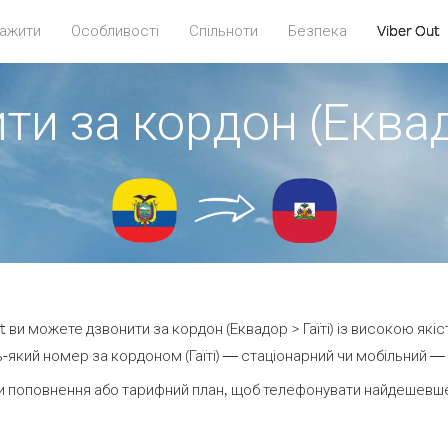
ажити
Особливості
Спільноти
Безпека
Viber Out
ти за кордон (Еквадо
ut ви можете дзвонити за кордон (Еквадор > Гаїті) із високою якіс
який номер за кордоном (Гаїті) — стаціонарний чи мобільний — в
 поповнення або тарифний план, щоб телефонувати найдешевше з