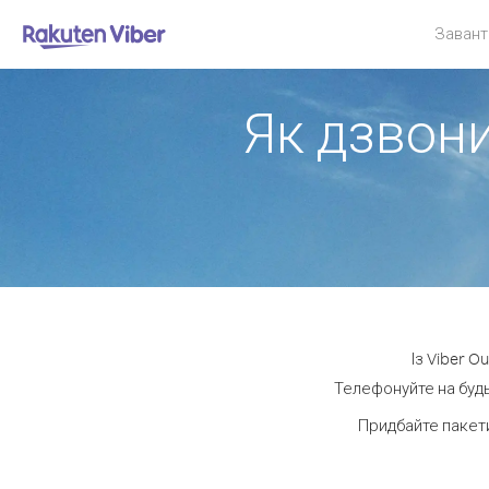
Завант
Як дзвони
Із Viber O
Телефонуйте на будь-
Придбайте пакети