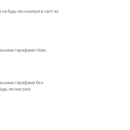
а будь-які номери в світі за
изькими тарифами Viber.
низькими тарифами без
будь-якому разі