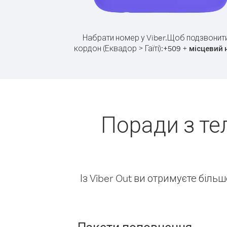
Набрати номер у Viber.
Щоб подзвонити
кордон (Еквадор > Гаїті):
+
+
509
місцевий 
Поради з те
Із Viber Out ви отримуєте біль