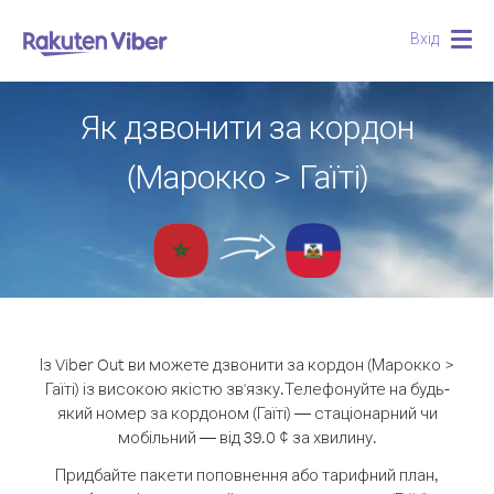
Вхід
Togg
navig
Як дзвонити за кордон
(Марокко > Гаїті)
Із Viber Out ви можете дзвонити за кордон (Марокко >
Гаїті) із високою якістю зв'язку.
Телефонуйте на будь-
який номер за кордоном (Гаїті) — стаціонарний чи
мобільний — від 39.0 ¢ за хвилину.
Придбайте пакети поповнення або тарифний план,