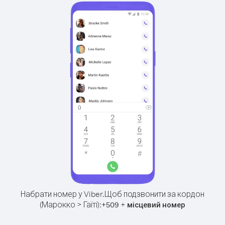
Набрати номер у Viber.
Щоб подзвонити за кордон
(Марокко > Гаїті):
+
+
509
місцевий номер