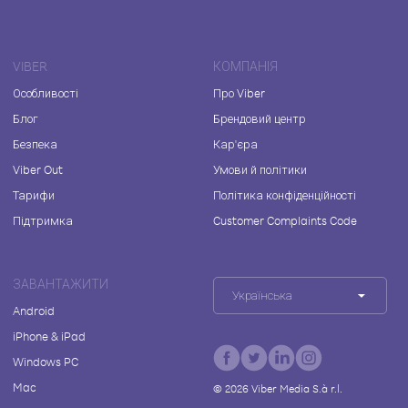
VIBER
КОМПАНІЯ
Особливості
Про Viber
Блог
Брендовий центр
Безпека
Кар'єра
Viber Out
Умови й політики
Тарифи
Політика конфіденційності
Підтримка
Customer Complaints Code
ЗАВАНТАЖИТИ
Українська
Android
iPhone & iPad
Windows PC
Mac
©
2026
Viber Media S.à r.l.