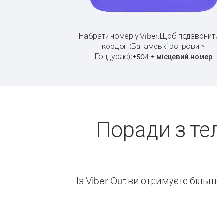
Набрати номер у Viber.
Щоб подзвонити
кордон (Багамські острови >
Гондурас):
+
+
504
місцевий номер
Поради з те
Із Viber Out ви отримуєте біль