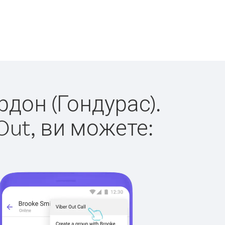
рдон (Гондурас).
Out, ви можете: