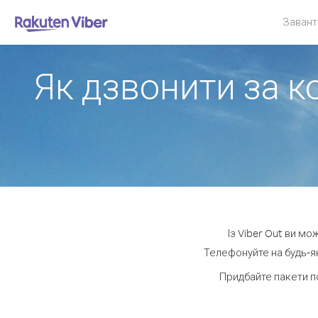
Завант
Як дзвонити за к
Із Viber Out ви м
Телефонуйте на будь-як
Придбайте пакети п