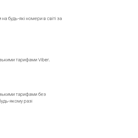
а будь-які номери в світі за
изькими тарифами Viber.
низькими тарифами без
будь-якому разі