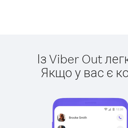
Із Viber Out ле
Якщо у вас є к