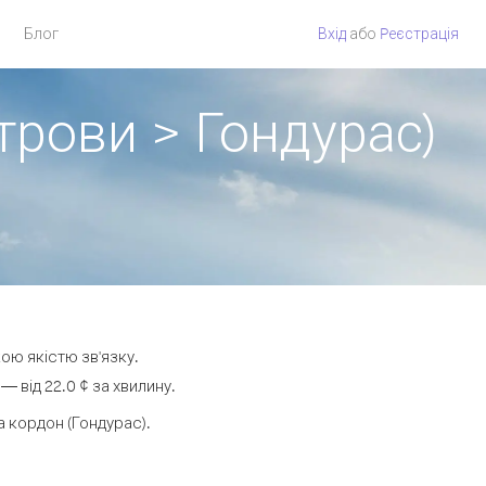
Блог
Вхід
або
Pеєстрація
трови > Гондурас)
ою якістю зв'язку.
 від 22.0 ¢ за хвилину.
 кордон (Гондурас).