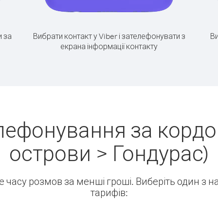
 за
Вибрати контакт у Viber і зателефонувати з
Ви
екрана інформації контакту
лефонування за кордо
острови > Гондурас)
ше часу розмов за менші гроші. Виберіть один з 
тарифів: