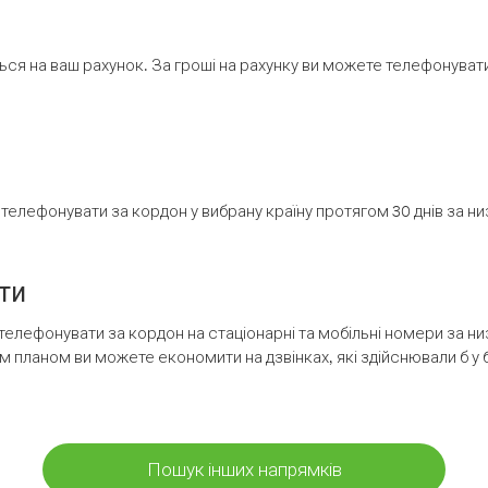
ся на ваш рахунок. За гроші на рахунку ви можете телефонувати н
елефонувати за кордон у вибрану країну протягом 30 днів за н
ти
телефонувати за кордон на стаціонарні та мобільні номери за 
м планом ви можете економити на дзвінках, які здійснювали б у 
Пошук інших напрямків