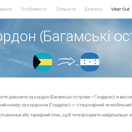
ажити
Особливості
Спільноти
Безпека
Viber Out
ордон (Багамські ос
ожете дзвонити за кордон (Багамські острови > Гондурас) із висок
ий номер за кордоном (Гондурас) — стаціонарний чи мобільний —
оповнення або тарифний план, щоб телефонувати найдешевше за