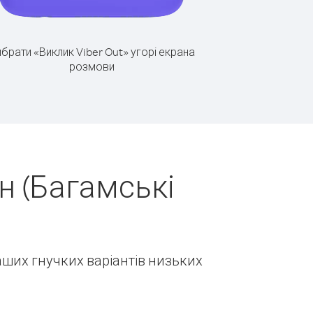
брати «Виклик Viber Out» угорі екрана
розмови
н (Багамські
наших гнучких варіантів низьких