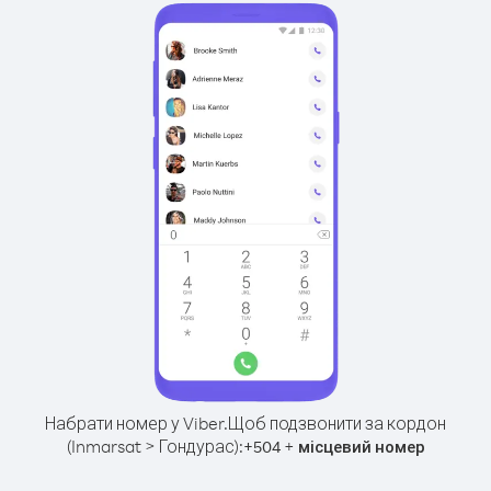
Набрати номер у Viber.
Щоб подзвонити за кордон
(Inmarsat > Гондурас):
+
+
504
місцевий номер