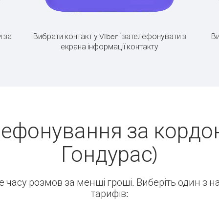
 за
Вибрати контакт у Viber і зателефонувати з
Ви
екрана інформації контакту
лефонування за кордон
Гондурас)
ше часу розмов за менші гроші. Виберіть один з 
тарифів: