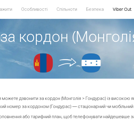
ажити
Особливості
Спільноти
Безпека
Viber Out
за кордон (Монголі
ви можете дзвонити за кордон (Монголія > Гондурас) із високою я
ий номер за кордоном (Гондурас) — стаціонарний чи мобільний —
оповнення або тарифний план, щоб телефонувати найдешевше за