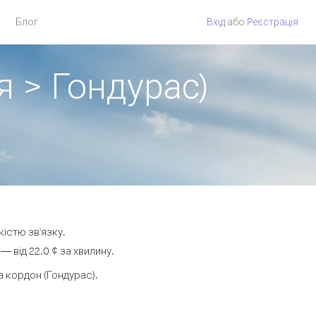
Блог
Вхід
або
Pеєстрація
я > Гондурас)
кістю зв'язку.
 від 22.0 ¢ за хвилину.
 кордон (Гондурас).