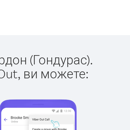
рдон (Гондурас).
Out, ви можете: