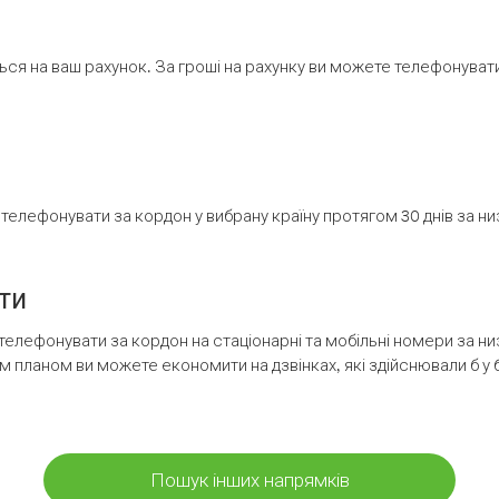
ся на ваш рахунок. За гроші на рахунку ви можете телефонувати н
елефонувати за кордон у вибрану країну протягом 30 днів за н
ти
телефонувати за кордон на стаціонарні та мобільні номери за 
м планом ви можете економити на дзвінках, які здійснювали б у 
Пошук інших напрямків