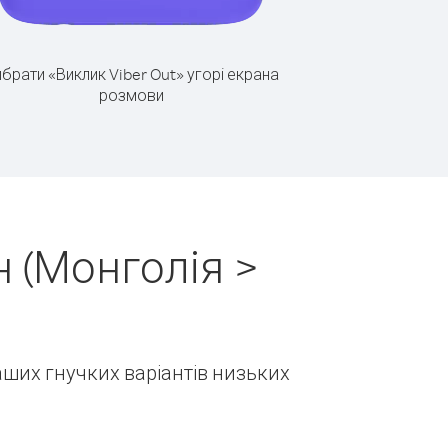
брати «Виклик Viber Out» угорі екрана
розмови
 (Монголія >
наших гнучких варіантів низьких