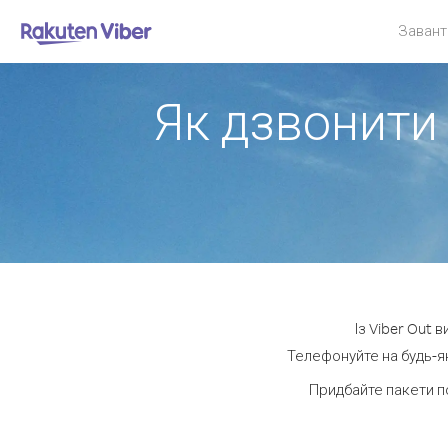
Завант
Як дзвонити 
Із Viber Out 
Телефонуйте на будь-як
Придбайте пакети п