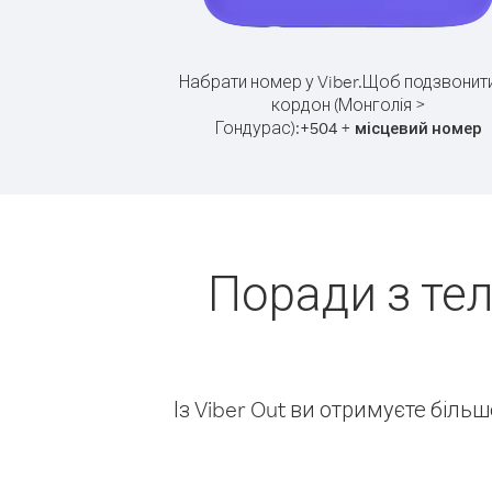
Набрати номер у Viber.
Щоб подзвонити
кордон (Монголія >
Гондурас):
+
+
504
місцевий номер
Поради з те
Із Viber Out ви отримуєте біль