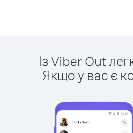
Із Viber Out ле
Якщо у вас є к