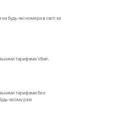
а будь-які номери в світі за
изькими тарифами Viber.
низькими тарифами без
будь-якому разі