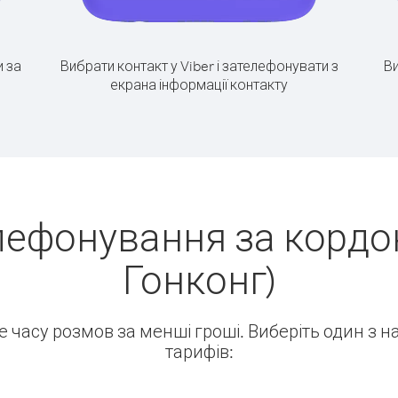
 за
Вибрати контакт у Viber і зателефонувати з
Ви
екрана інформації контакту
лефонування за кордон
Гонконг)
ше часу розмов за менші гроші. Виберіть один з 
тарифів: