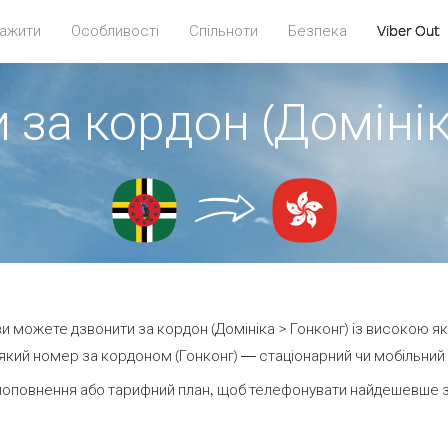
ажити
Особливості
Спільноти
Безпека
Viber Out
 за кордон (Домінік
 ви можете дзвонити за кордон (Домініка > Гонконг) із високою як
кий номер за кордоном (Гонконг) — стаціонарний чи мобільний —
поповнення або тарифний план, щоб телефонувати найдешевше за