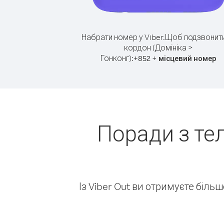
Набрати номер у Viber.
Щоб подзвонити
кордон (Домініка >
Гонконг):
+
+
852
місцевий номер
Поради з те
Із Viber Out ви отримуєте біль