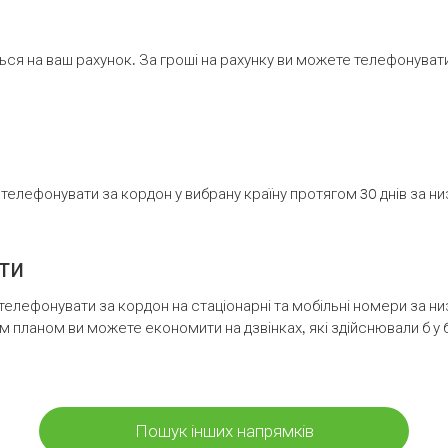
ся на ваш рахунок. За гроші на рахунку ви можете телефонувати н
елефонувати за кордон у вибрану країну протягом 30 днів за н
ти
телефонувати за кордон на стаціонарні та мобільні номери за 
м планом ви можете економити на дзвінках, які здійснювали б у 
Пошук інших напрямків