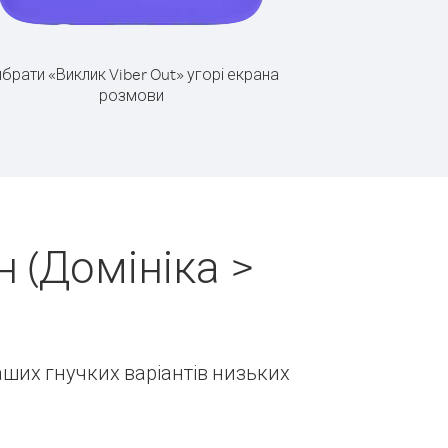
брати «Виклик Viber Out» угорі екрана
розмови
 (Домініка >
наших гнучких варіантів низьких