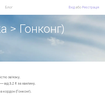
Блог
Вхід
або
Pеєстрація
а > Гонконг)
істю зв'язку.
 від 3.2 ¢ за хвилину.
 кордон (Гонконг).