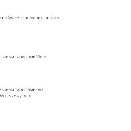
а будь-які номери в світі за
изькими тарифами Viber.
низькими тарифами без
будь-якому разі