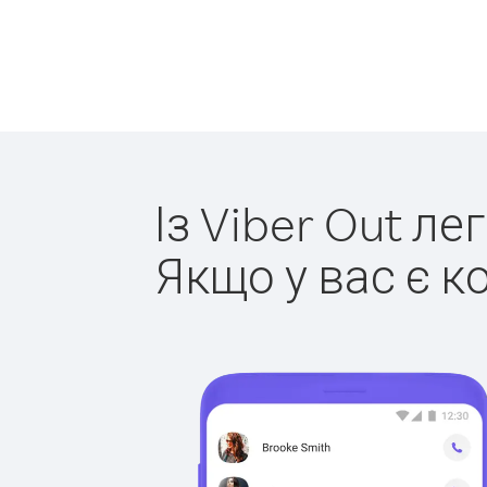
Із Viber Out ле
Якщо у вас є к