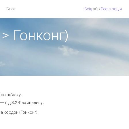
Блог
Вхід
або
Pеєстрація
 > Гонконг)
тю зв'язку.
 від 3.2 ¢ за хвилину.
 кордон (Гонконг).