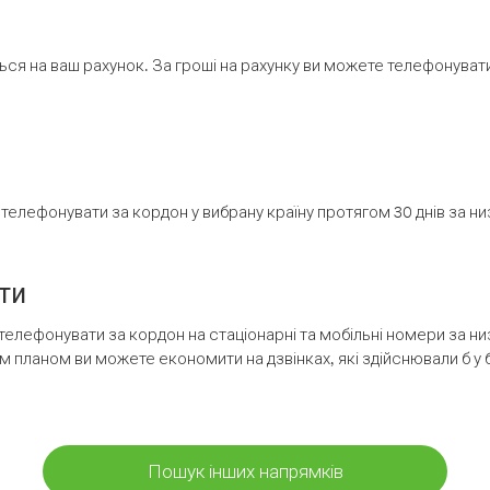
ся на ваш рахунок. За гроші на рахунку ви можете телефонувати н
елефонувати за кордон у вибрану країну протягом 30 днів за н
ти
телефонувати за кордон на стаціонарні та мобільні номери за 
м планом ви можете економити на дзвінках, які здійснювали б у 
Пошук інших напрямків