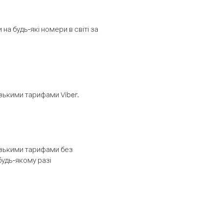
а будь-які номери в світі за
изькими тарифами Viber.
низькими тарифами без
будь-якому разі