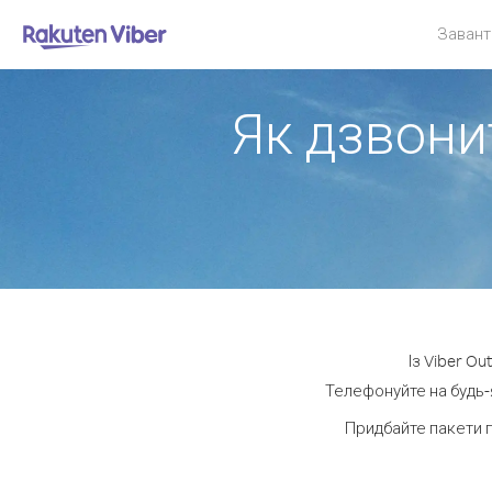
Завант
Як дзвонит
Із Viber O
Телефонуйте на будь-я
Придбайте пакети 