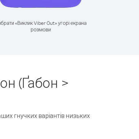
брати «Виклик Viber Out» угорі екрана
розмови
он (Ґабон >
наших гнучких варіантів низьких