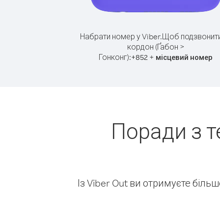
Набрати номер у Viber.
Щоб подзвонити
кордон (Ґабон >
Гонконг):
+
+
852
місцевий номер
Поради з т
Із Viber Out ви отримуєте біль