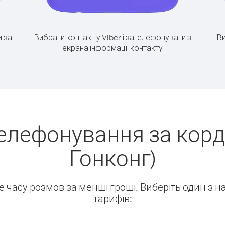
 за
Вибрати контакт у Viber і зателефонувати з
Ви
екрана інформації контакту
елефонування за корд
Гонконг)
ше часу розмов за менші гроші. Виберіть один з 
тарифів: