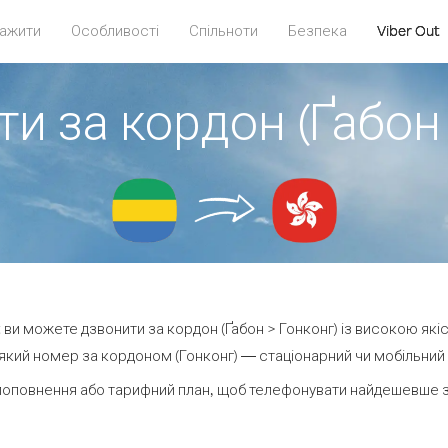
ажити
Особливості
Спільноти
Безпека
Viber Out
и за кордон (Ґабон
ut ви можете дзвонити за кордон (Ґабон > Гонконг) із високою якіс
кий номер за кордоном (Гонконг) — стаціонарний чи мобільний —
поповнення або тарифний план, щоб телефонувати найдешевше за