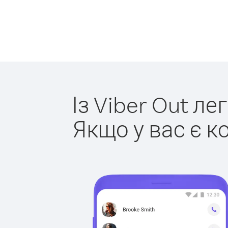
Із Viber Out ле
Якщо у вас є к