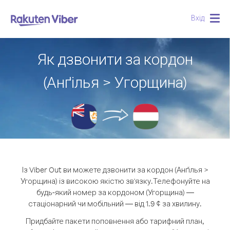
Вхід
Togg
navig
Як дзвонити за кордон
(Анґілья > Угорщина)
Із Viber Out ви можете дзвонити за кордон (Анґілья >
Угорщина) із високою якістю зв'язку.
Телефонуйте на
будь-який номер за кордоном (Угорщина) —
стаціонарний чи мобільний — від 1.9 ¢ за хвилину.
Придбайте пакети поповнення або тарифний план,