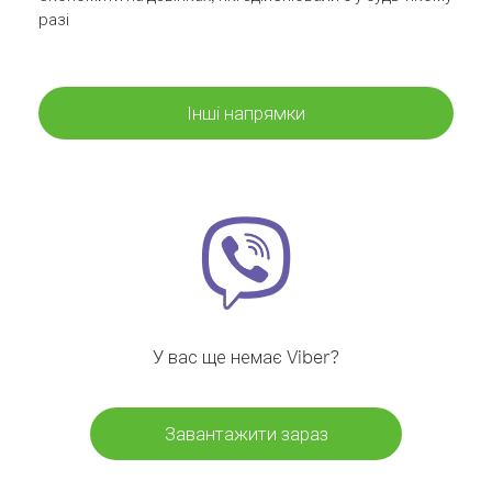
разі
Інші напрямки
У вас ще немає Viber?
Завантажити зараз