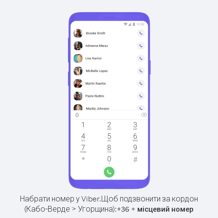
Набрати номер у Viber.
Щоб подзвонити за кордон
(Кабо-Верде > Угорщина):
+
+
36
місцевий номер