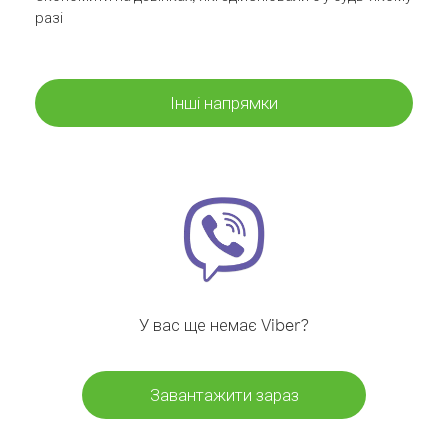
разі
Інші напрямки
У вас ще немає Viber?
Завантажити зараз