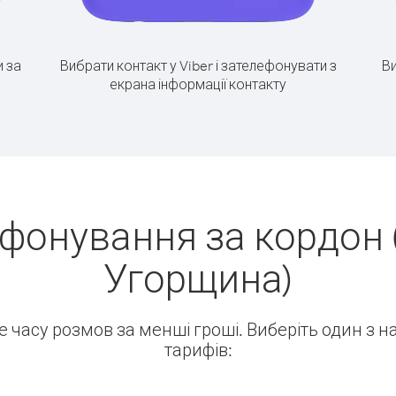
 за
Вибрати контакт у Viber і зателефонувати з
Ви
екрана інформації контакту
ефонування за кордон 
Угорщина)
ше часу розмов за менші гроші. Виберіть один з 
тарифів: