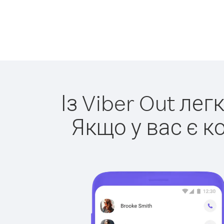
Із Viber Out ле
Якщо у вас є к