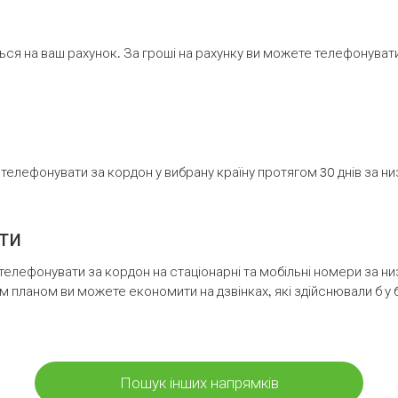
ся на ваш рахунок. За гроші на рахунку ви можете телефонувати н
елефонувати за кордон у вибрану країну протягом 30 днів за н
ти
телефонувати за кордон на стаціонарні та мобільні номери за 
м планом ви можете економити на дзвінках, які здійснювали б у 
Пошук інших напрямків