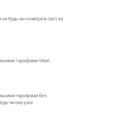
а будь-які номери в світі за
изькими тарифами Viber.
низькими тарифами без
будь-якому разі