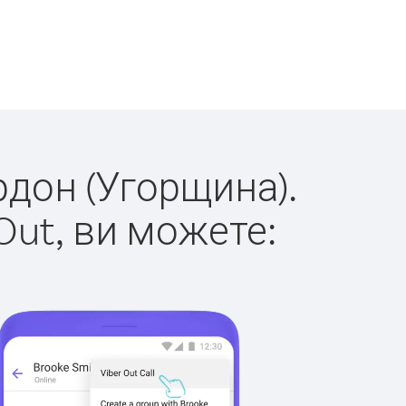
рдон (Угорщина).
Out, ви можете: