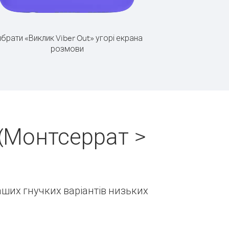
брати «Виклик Viber Out» угорі екрана
розмови
(Монтсеррат >
наших гнучких варіантів низьких