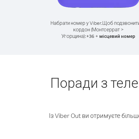
Набрати номер у Viber.
Щоб подзвонити
кордон (Монтсеррат >
Угорщина):
+
+
36
місцевий номер
Поради з тел
Із Viber Out ви отримуєте біль