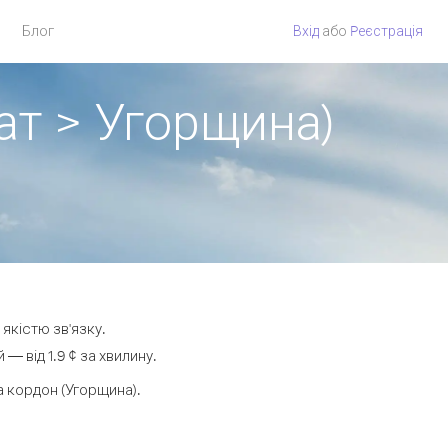
Блог
Вхід
або
Pеєстрація
ат > Угорщина)
якістю зв'язку.
 від 1.9 ¢ за хвилину.
 кордон (Угорщина).