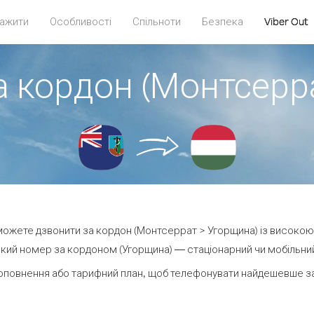
ажити
Особливості
Спільноти
Безпека
Viber Out
а кордон (Монтсерр
и можете дзвонити за кордон (Монтсеррат > Угорщина) із високою 
кий номер за кордоном (Угорщина) — стаціонарний чи мобільний —
оповнення або тарифний план, щоб телефонувати найдешевше за