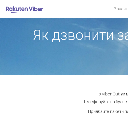
Завант
Як дзвонити з
Із Viber Out в
Телефонуйте на будь-я
Придбайте пакети п