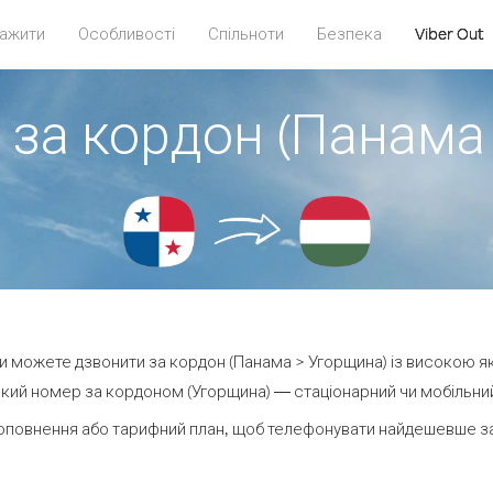
ажити
Особливості
Спільноти
Безпека
Viber Out
 за кордон (Панама
 ви можете дзвонити за кордон (Панама > Угорщина) із високою як
кий номер за кордоном (Угорщина) — стаціонарний чи мобільний —
оповнення або тарифний план, щоб телефонувати найдешевше за