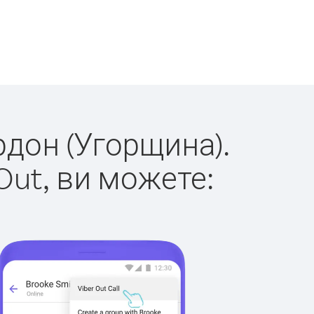
рдон (Угорщина).
Out, ви можете: