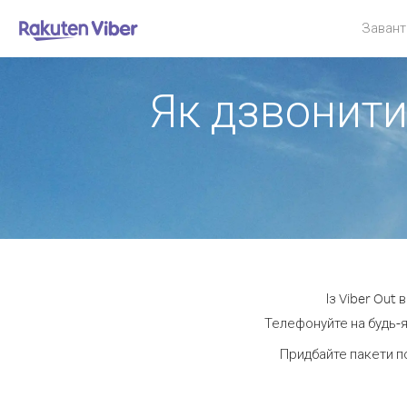
Завант
Як дзвонити
Із Viber Out
Телефонуйте на будь-я
Придбайте пакети п