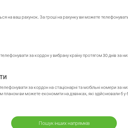
ся на ваш рахунок. За гроші на рахунку ви можете телефонувати н
елефонувати за кордон у вибрану країну протягом 30 днів за н
ти
телефонувати за кордон на стаціонарні та мобільні номери за 
м планом ви можете економити на дзвінках, які здійснювали б у 
Пошук інших напрямків