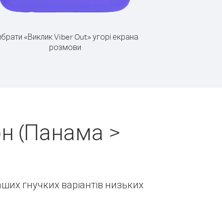
брати «Виклик Viber Out» угорі екрана
розмови
н (Панама >
наших гнучких варіантів низьких