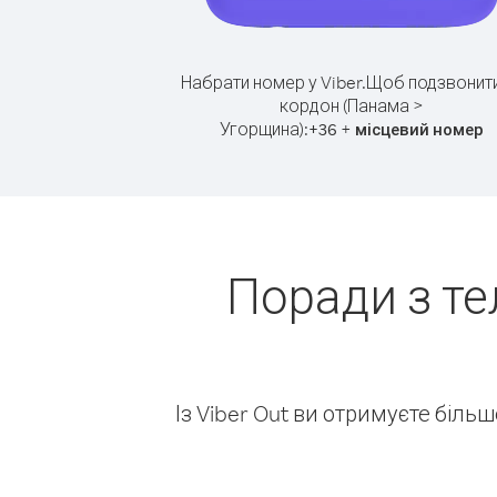
Набрати номер у Viber.
Щоб подзвонити
кордон (Панама >
Угорщина):
+
+
36
місцевий номер
Поради з т
Із Viber Out ви отримуєте біль