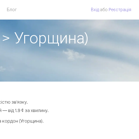
Блог
Вхід
або
Pеєстрація
 > Угорщина)
істю зв'язку.
 від 1.9 ¢ за хвилину.
 кордон (Угорщина).