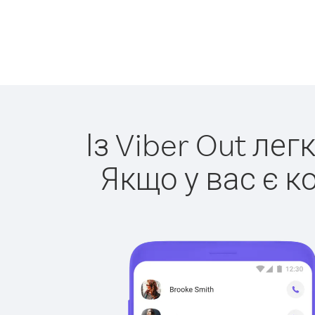
Із Viber Out ле
Якщо у вас є к