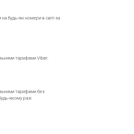
а будь-які номери в світі за
изькими тарифами Viber.
низькими тарифами без
будь-якому разі