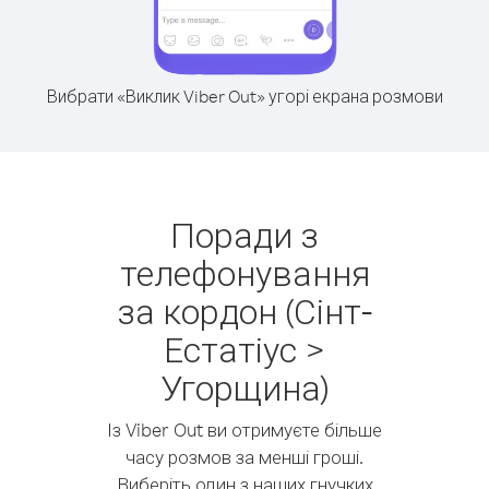
Вибрати «Виклик Viber Out» угорі екрана розмови
Поради з
телефонування
за кордон (Сінт-
Естатіус >
Угорщина)
Із Viber Out ви отримуєте більше
часу розмов за менші гроші.
Виберіть один з наших гнучких