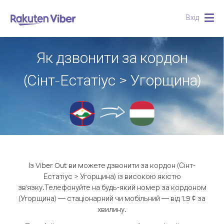
Вхід
Togg
navig
Як дзвонити за кордон
(Сінт-Естатіус > Угорщина)
Із Viber Out ви можете дзвонити за кордон (Сінт-
Естатіус > Угорщина) із високою якістю
зв'язку.
Телефонуйте на будь-який номер за кордоном
(Угорщина) — стаціонарний чи мобільний — від 1.9 ¢ за
хвилину.