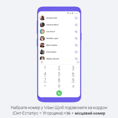
Набрати номер у Viber.
Щоб подзвонити за кордон
(Сінт-Естатіус > Угорщина):
+
+
36
місцевий номер