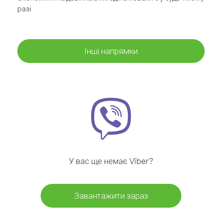
разі
Інші напрямки
У вас ще немає Viber?
Завантажити зараз