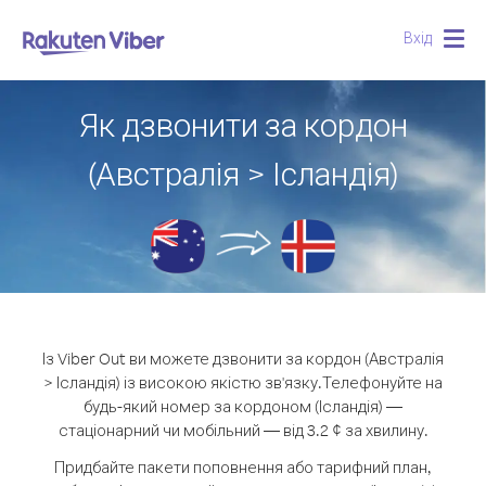
Вхід
Togg
navig
Як дзвонити за кордон
(Австралія > Ісландія)
Із Viber Out ви можете дзвонити за кордон (Австралія
> Ісландія) із високою якістю зв'язку.
Телефонуйте на
будь-який номер за кордоном (Ісландія) —
стаціонарний чи мобільний — від 3.2 ¢ за хвилину.
Придбайте пакети поповнення або тарифний план,