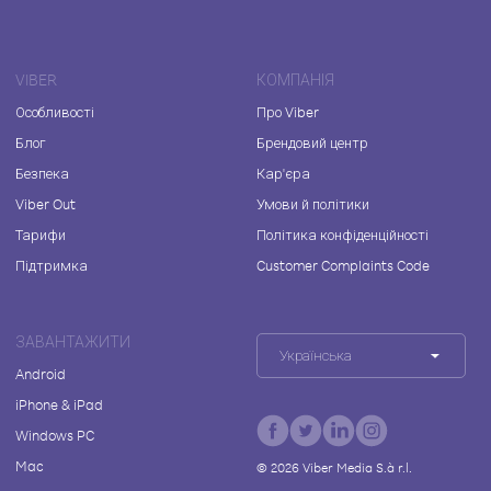
VIBER
КОМПАНІЯ
Особливості
Про Viber
Блог
Брендовий центр
Безпека
Кар'єра
Viber Out
Умови й політики
Тарифи
Політика конфіденційності
Підтримка
Customer Complaints Code
ЗАВАНТАЖИТИ
Українська
Android
iPhone & iPad
Windows PC
Mac
©
2026
Viber Media S.à r.l.