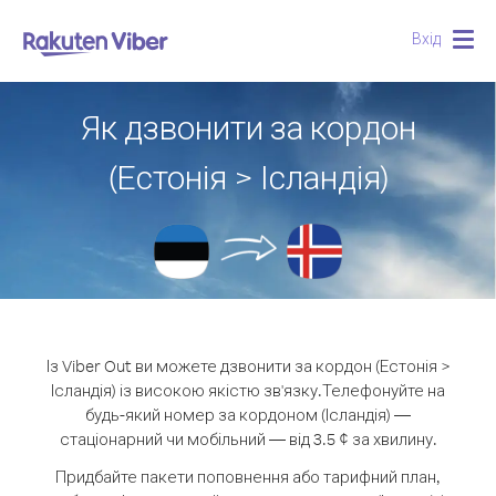
Вхід
Togg
navig
Як дзвонити за кордон
(Естонія > Ісландія)
Із Viber Out ви можете дзвонити за кордон (Естонія >
Ісландія) із високою якістю зв'язку.
Телефонуйте на
будь-який номер за кордоном (Ісландія) —
стаціонарний чи мобільний — від 3.5 ¢ за хвилину.
Придбайте пакети поповнення або тарифний план,