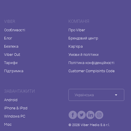
VIBER
КОМПАНІЯ
Особливості
Про Viber
Блог
Брендовий центр
Безпека
Кар'єра
Viber Out
Умови й політики
Тарифи
Політика конфіденційності
Підтримка
Customer Complaints Code
ЗАВАНТАЖИТИ
Українська
Android
iPhone & iPad
Windows PC
Mac
©
2026
Viber Media S.à r.l.