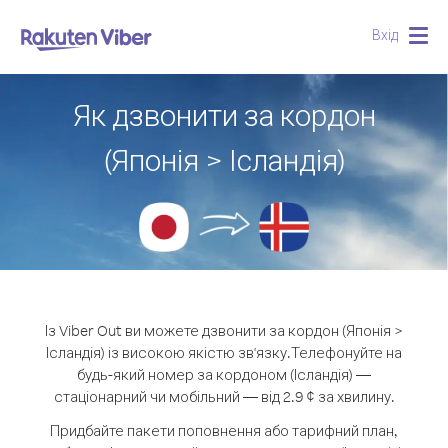
Вхід
Togg
navig
Як дзвонити за кордон
(Японія > Ісландія)
Із Viber Out ви можете дзвонити за кордон (Японія >
Ісландія) із високою якістю зв'язку.
Телефонуйте на
будь-який номер за кордоном (Ісландія) —
стаціонарний чи мобільний — від 2.9 ¢ за хвилину.
Придбайте пакети поповнення або тарифний план,