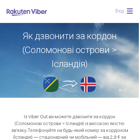
Вхід
Togg
navig
Як дзвонити за кордон
(Соломонові острови >
Ісландія)
Із Viber Out ви можете дзвонити за кордон
(Соломонові острови > Ісландія) із високою якістю
зв'язку.
Телефонуйте на будь-який номер за кордоном
(Ісландія) — стаціонарний чи мобільний — від 2.9 ¢ за