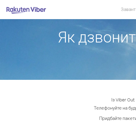
Завант
Як дзвонити
Із Viber Ou
Телефонуйте на будь
Придбайте пакети