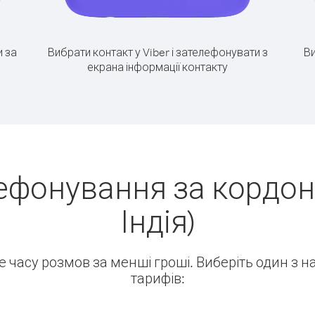
 за
Вибрати контакт у Viber і зателефонувати з
Ви
екрана інформації контакту
ефонування за кордон 
Індія)
ше часу розмов за менші гроші. Виберіть один з 
тарифів: