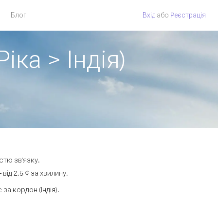
Блог
Вхід
або
Pеєстрація
іка > Індія)
стю зв'язку.
ід 2.5 ¢ за хвилину.
а кордон (Індія).