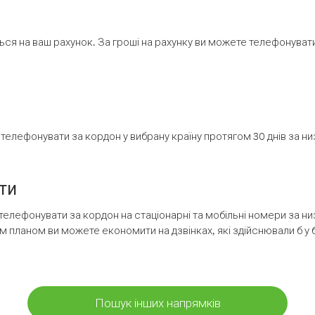
ся на ваш рахунок. За гроші на рахунку ви можете телефонувати н
елефонувати за кордон у вибрану країну протягом 30 днів за н
ти
телефонувати за кордон на стаціонарні та мобільні номери за 
м планом ви можете економити на дзвінках, які здійснювали б у 
Пошук інших напрямків