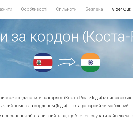
ажити
Особливості
Спільноти
Безпека
Viber Out
 за кордон (Коста-Р
t ви можете дзвонити за кордон (Коста-Ріка > Індія) із високою які
-який номер за кордоном (Індія) — стаціонарний чи мобільний — в
 поповнення або тарифний план, щоб телефонувати найдешевше з