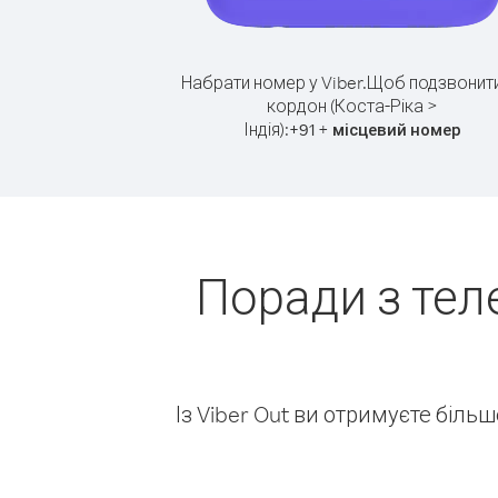
Набрати номер у Viber.
Щоб подзвонити
кордон (Коста-Ріка >
Індія):
+
+
91
місцевий номер
Поради з тел
Із Viber Out ви отримуєте біль