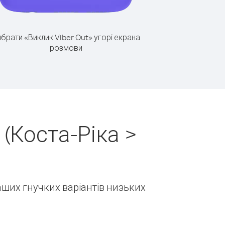
брати «Виклик Viber Out» угорі екрана
розмови
(Коста-Ріка >
наших гнучких варіантів низьких