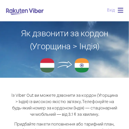
Вхід
Togg
navig
Як дзвонити за кордон
(Угорщина > Індія)
Із Viber Out ви можете дзвонити за кордон (Угорщина
> Індія) із високою якістю зв'язку.
Телефонуйте на
будь-який номер за кордоном (Індія) — стаціонарний
чи мобільний — від 3.1 ¢ за хвилину.
Придбайте пакети поповнення або тарифний план,