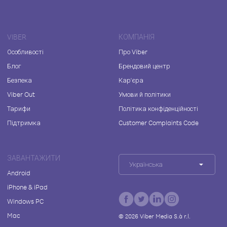
VIBER
КОМПАНІЯ
Особливості
Про Viber
Блог
Брендовий центр
Безпека
Кар'єра
Viber Out
Умови й політики
Тарифи
Політика конфіденційності
Підтримка
Customer Complaints Code
ЗАВАНТАЖИТИ
Українська
Android
iPhone & iPad
Windows PC
Mac
©
2026
Viber Media S.à r.l.