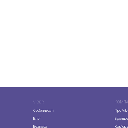
VIBER
КОМПА
Особливості
Про Vib
Блог
Брендо
Безпека
Кар'єр