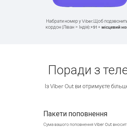
Набрати номер у Viber.
Щоб подзвонити
кордон (Ліван > Індія):
+
+
91
місцевий н
Поради з теле
Із Viber Out ви отримуєте біль
Пакети поповнення
Сума вашого поповнення Viber Out вносить