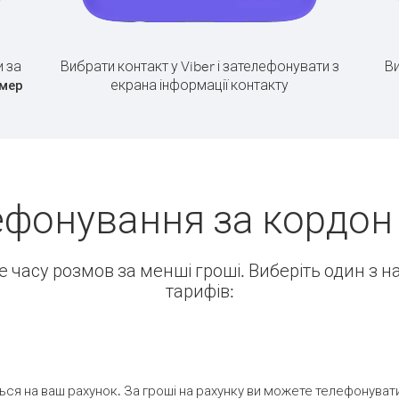
 за
Вибрати контакт у Viber і зателефонувати з
Ви
екрана інформації контакту
омер
фонування за кордон (
ше часу розмов за менші гроші. Виберіть один з 
тарифів:
ся на ваш рахунок. За гроші на рахунку ви можете телефонувати н