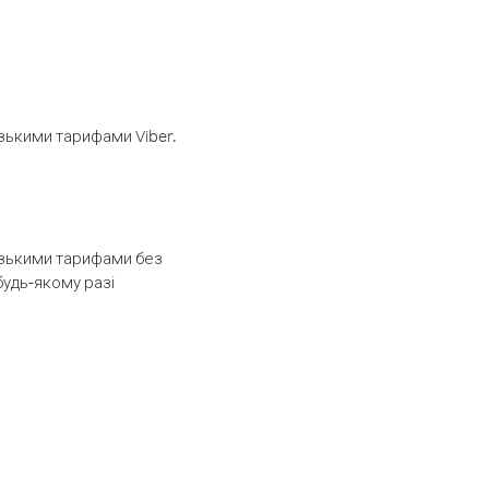
изькими тарифами Viber.
низькими тарифами без
будь-якому разі