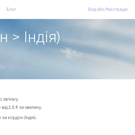
Блог
Вхід
або
Pеєстрація
 > Індія)
ю зв'язку.
ід 2.5 ¢ за хвилину.
а кордон (Індія).