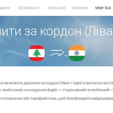
ажити
Особливості
Спільноти
Безпека
Viber Out
ити за кордон (Ліван
Out ви можете дзвонити за кордон (Ліван > Індія) із високою якіст
-який номер за кордоном (Індія) — стаціонарний чи мобільний — в
 поповнення або тарифний план, щоб телефонувати найдешевше з