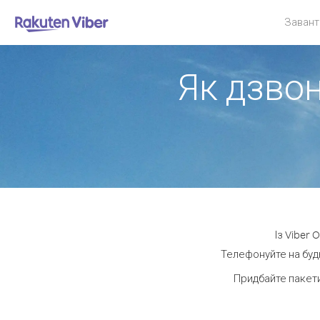
Завант
Як дзвон
Із Viber 
Телефонуйте на будь
Придбайте пакети