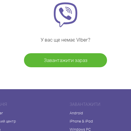
У вас ще немає Viber?
Завантажити зараз
НІЯ
ЗАВАНТАЖИТИ
er
Android
вий центр
iPhone & iPad
а
Windows PC