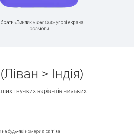
брати «Виклик Viber Out» угорі екрана
розмови
Ліван > Індія)
наших гнучких варіантів низьких
а будь-які номери в світі за