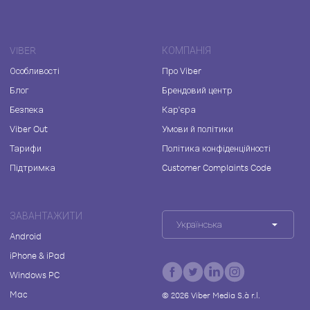
VIBER
КОМПАНІЯ
Особливості
Про Viber
Блог
Брендовий центр
Безпека
Кар'єра
Viber Out
Умови й політики
Тарифи
Політика конфіденційності
Підтримка
Customer Complaints Code
ЗАВАНТАЖИТИ
Українська
Android
iPhone & iPad
Windows PC
Mac
©
2026
Viber Media S.à r.l.