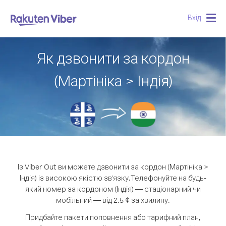
Вхід
Togg
navig
Як дзвонити за кордон
(Мартініка > Індія)
Із Viber Out ви можете дзвонити за кордон (Мартініка >
Індія) із високою якістю зв'язку.
Телефонуйте на будь-
який номер за кордоном (Індія) — стаціонарний чи
мобільний — від 2.5 ¢ за хвилину.
Придбайте пакети поповнення або тарифний план,