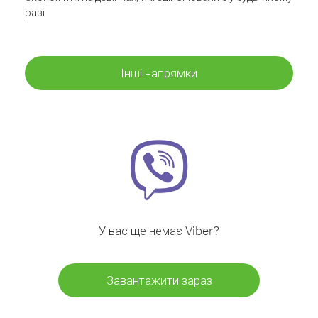
разі
Інші напрямки
У вас ще немає Viber?
Завантажити зараз