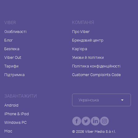
VIBER
КОМПАНІЯ
Особливості
Про Viber
Блог
Брендовий центр
Безпека
Кар'єра
Viber Out
Умови й політики
Тарифи
Політика конфіденційності
Підтримка
Customer Complaints Code
ЗАВАНТАЖИТИ
Українська
Android
iPhone & iPad
Windows PC
Mac
©
2026
Viber Media S.à r.l.