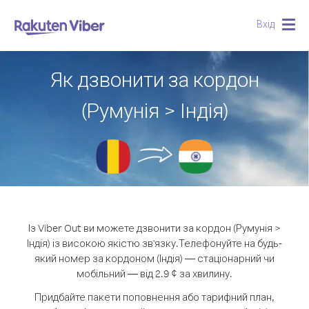
Вхід
Togg
navig
Як дзвонити за кордон
(Румунія > Індія)
Із Viber Out ви можете дзвонити за кордон (Румунія >
Індія) із високою якістю зв'язку.
Телефонуйте на будь-
який номер за кордоном (Індія) — стаціонарний чи
мобільний — від 2.9 ¢ за хвилину.
Придбайте пакети поповнення або тарифний план,