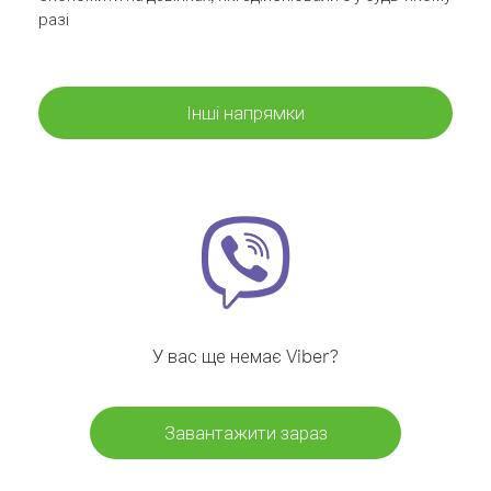
разі
Інші напрямки
У вас ще немає Viber?
Завантажити зараз