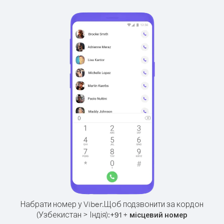
Набрати номер у Viber.
Щоб подзвонити за кордон
(Узбекистан > Індія):
+
+
91
місцевий номер