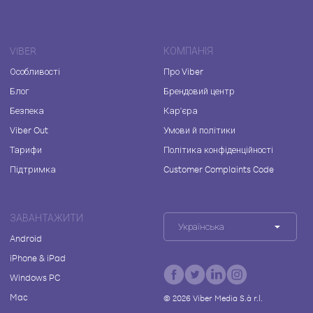
VIBER
КОМПАНІЯ
Особливості
Про Viber
Блог
Брендовий центр
Безпека
Кар'єра
Viber Out
Умови й політики
Тарифи
Політика конфіденційності
Підтримка
Customer Complaints Code
ЗАВАНТАЖИТИ
Українська
Android
iPhone & iPad
Windows PC
Mac
©
2026
Viber Media S.à r.l.