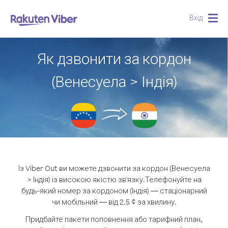
Вхід
Togg
navig
Як дзвонити за кордон
(Венесуела > Індія)
Із Viber Out ви можете дзвонити за кордон (Венесуела
> Індія) із високою якістю зв'язку.
Телефонуйте на
будь-який номер за кордоном (Індія) — стаціонарний
чи мобільний — від 2.5 ¢ за хвилину.
Придбайте пакети поповнення або тарифний план,