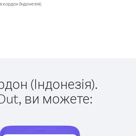
кордон (Індонезія).
дон (Індонезія).
Out, ви можете: