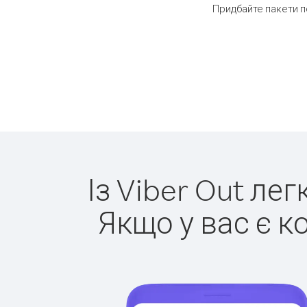
Придбайте пакети п
Із Viber Out ле
Якщо у вас є к