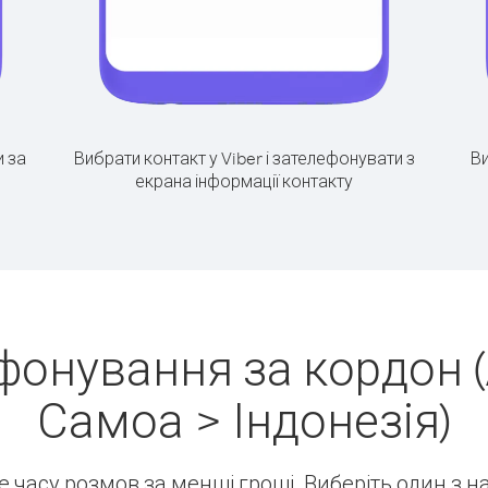
 за
Вибрати контакт у Viber і зателефонувати з
Ви
екрана інформації контакту
фонування за кордон
Самоа > Індонезія)
ше часу розмов за менші гроші. Виберіть один з 