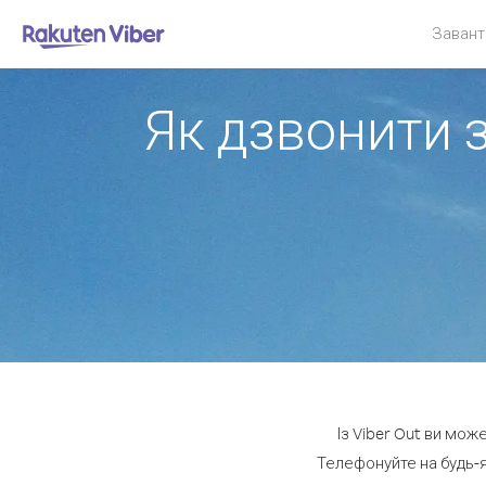
Завант
Як дзвонити 
Із Viber Out ви мож
Телефонуйте на будь-я