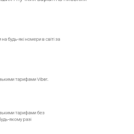
а будь-які номери в світі за
изькими тарифами Viber.
низькими тарифами без
будь-якому разі