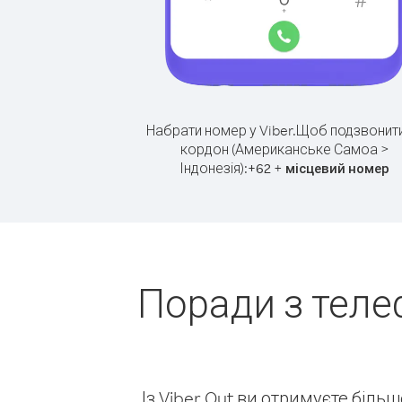
Набрати номер у Viber.
Щоб подзвонити
кордон (Американське Самоа >
Індонезія):
+
+
62
місцевий номер
Поради з теле
Із Viber Out ви отримуєте біль