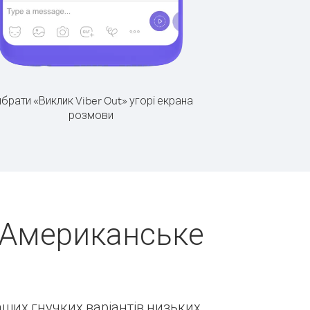
брати «Виклик Viber Out» угорі екрана
розмови
 (Американське
наших гнучких варіантів низьких