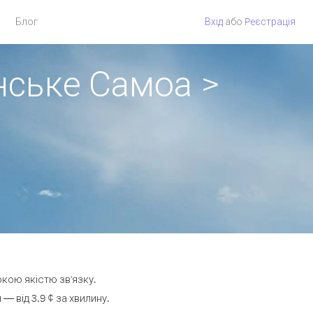
Блог
Вхід
або
Pеєстрація
нське Самоа >
окою якістю зв'язку.
 від 3.9 ¢ за хвилину.