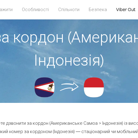
ажити
Особливості
Спільноти
Безпека
Viber Out
за кордон (Америка
Індонезія)
ете дзвонити за кордон (Американське Самоа > Індонезія) із вис
кий номер за кордоном (Індонезія) — стаціонарний чи мобільний —