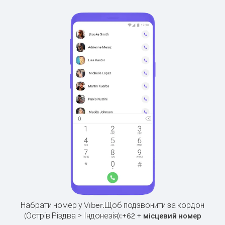
Набрати номер у Viber.
Щоб подзвонити за кордон
(Острів Різдва > Індонезія):
+
+
62
місцевий номер