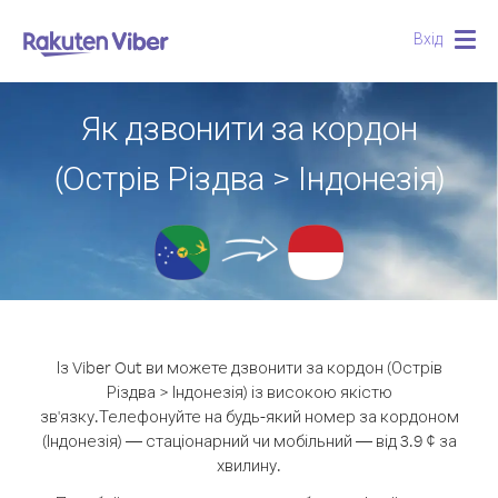
Вхід
Togg
navig
Як дзвонити за кордон
(Острів Різдва > Індонезія)
Із Viber Out ви можете дзвонити за кордон (Острів
Різдва > Індонезія) із високою якістю
зв'язку.
Телефонуйте на будь-який номер за кордоном
(Індонезія) — стаціонарний чи мобільний — від 3.9 ¢ за
хвилину.