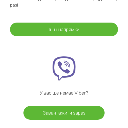
разі
Інші напрямки
У вас ще немає Viber?
Завантажити зараз