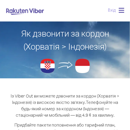
Вхід
Togg
navig
Як дзвонити за кордон
(Хорватія > Індонезія)
Із Viber Out ви можете дзвонити за кордон (Хорватія >
Індонезія) із високою якістю зв'язку.
Телефонуйте на
будь-який номер за кордоном (Індонезія) —
стаціонарний чи мобільний — від 4.9 ¢ за хвилину.
Придбайте пакети поповнення або тарифний план,