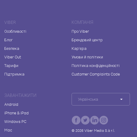
VIBER
КОМПАНІЯ
Особливості
Про Viber
Блог
Брендовий центр
Безпека
Кар'єра
Viber Out
Умови й політики
Тарифи
Політика конфіденційності
Підтримка
Customer Complaints Code
ЗАВАНТАЖИТИ
Українська
Android
iPhone & iPad
Windows PC
Mac
©
2026
Viber Media S.à r.l.