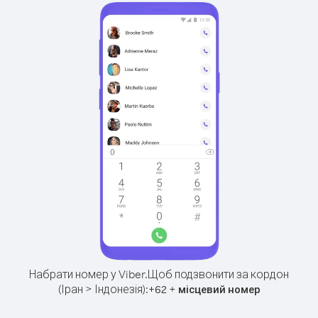
Набрати номер у Viber.
Щоб подзвонити за кордон
(Іран > Індонезія):
+
+
62
місцевий номер