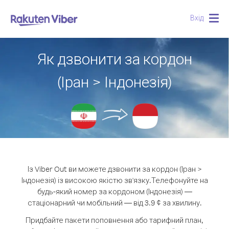
Вхід
Togg
navig
Як дзвонити за кордон
(Іран > Індонезія)
Із Viber Out ви можете дзвонити за кордон (Іран >
Індонезія) із високою якістю зв'язку.
Телефонуйте на
будь-який номер за кордоном (Індонезія) —
стаціонарний чи мобільний — від 3.9 ¢ за хвилину.
Придбайте пакети поповнення або тарифний план,