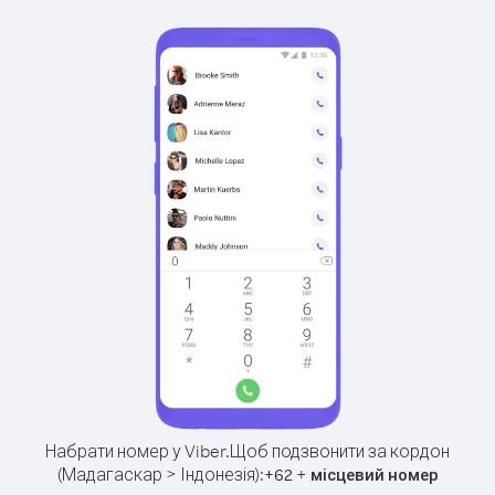
Набрати номер у Viber.
Щоб подзвонити за кордон
(Мадагаскар > Індонезія):
+
+
62
місцевий номер