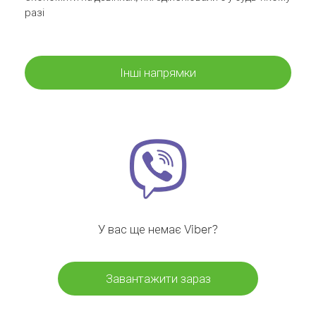
разі
Інші напрямки
У вас ще немає Viber?
Завантажити зараз