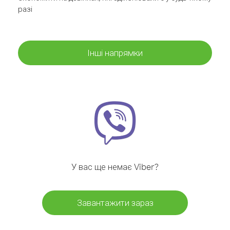
разі
Інші напрямки
У вас ще немає Viber?
Завантажити зараз