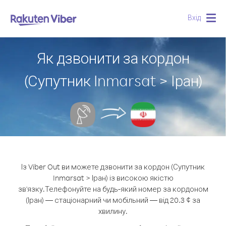
Вхід
Togg
navig
Як дзвонити за кордон
(Супутник Inmarsat > Іран)
Із Viber Out ви можете дзвонити за кордон (Супутник
Inmarsat > Іран) із високою якістю
зв'язку.
Телефонуйте на будь-який номер за кордоном
(Іран) — стаціонарний чи мобільний — від 20.3 ¢ за
хвилину.