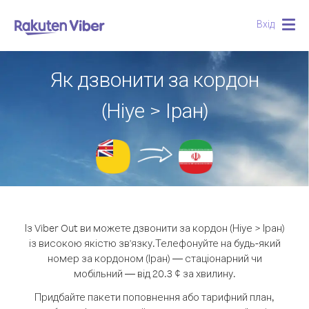
Вхід
Togg
navig
Як дзвонити за кордон
(Ніуе > Іран)
Із Viber Out ви можете дзвонити за кордон (Ніуе > Іран)
із високою якістю зв'язку.
Телефонуйте на будь-який
номер за кордоном (Іран) — стаціонарний чи
мобільний — від 20.3 ¢ за хвилину.
Придбайте пакети поповнення або тарифний план,