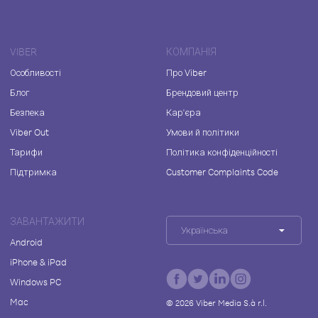
VIBER
КОМПАНІЯ
Особливості
Про Viber
Блог
Брендовий центр
Безпека
Кар'єра
Viber Out
Умови й політики
Тарифи
Політика конфіденційності
Підтримка
Customer Complaints Code
ЗАВАНТАЖИТИ
Українська
Android
iPhone & iPad
Windows PC
Mac
©
2026
Viber Media S.à r.l.