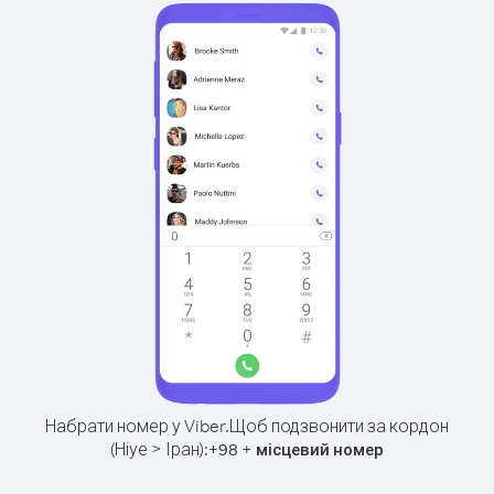
Набрати номер у Viber.
Щоб подзвонити за кордон
(Ніуе > Іран):
+
+
98
місцевий номер