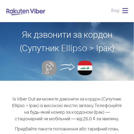
Вхід
Togg
navig
Як дзвонити за кордон
(Супутник Ellipso > Ірак)
Із Viber Out ви можете дзвонити за кордон (Супутник
Ellipso > Ірак) із високою якістю зв'язку.
Телефонуйте
на будь-який номер за кордоном (Ірак) —
стаціонарний чи мобільний — від 25.0 ¢ за хвилину.
Придбайте пакети поповнення або тарифний план,