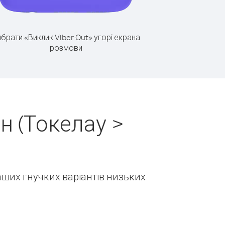
брати «Виклик Viber Out» угорі екрана
розмови
н (Токелау >
наших гнучких варіантів низьких