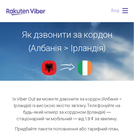
Вхід
Togg
navig
Як дзвонити за кордон
(Албанія > Ірландія)
Із Viber Out ви можете дзвонити за кордон (Албанія >
Ірландія) із високою якістю зв'язку.
Телефонуйте на
будь-який номер за кордоном (Ірландія) —
стаціонарний чи мобільний — від 1.9 ¢ за хвилину.
Придбайте пакети поповнення або тарифний план,