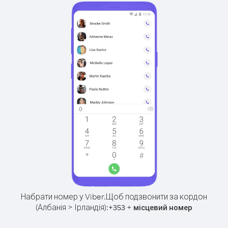
Набрати номер у Viber.
Щоб подзвонити за кордон
(Албанія > Ірландія):
+
+
353
місцевий номер