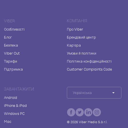
VIBER
КОМПАНІЯ
Особливості
Про Viber
Блог
Брендовий центр
Безпека
Кар'єра
Viber Out
Умови й політики
Тарифи
Політика конфіденційності
Підтримка
Customer Complaints Code
ЗАВАНТАЖИТИ
Українська
Android
iPhone & iPad
Windows PC
Mac
©
2026
Viber Media S.à r.l.