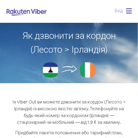
Вхід
Togg
navig
Як дзвонити за кордон
(Лесото > Ірландія)
Із Viber Out ви можете дзвонити за кордон (Лесото >
Ірландія) із високою якістю зв'язку.
Телефонуйте на
будь-який номер за кордоном (Ірландія) —
стаціонарний чи мобільний — від 1.9 ¢ за хвилину.
Придбайте пакети поповнення або тарифний план,