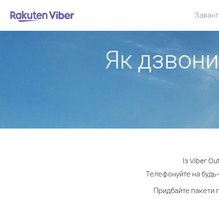
Завант
Як дзвони
Із Viber O
Телефонуйте на будь-я
Придбайте пакети 