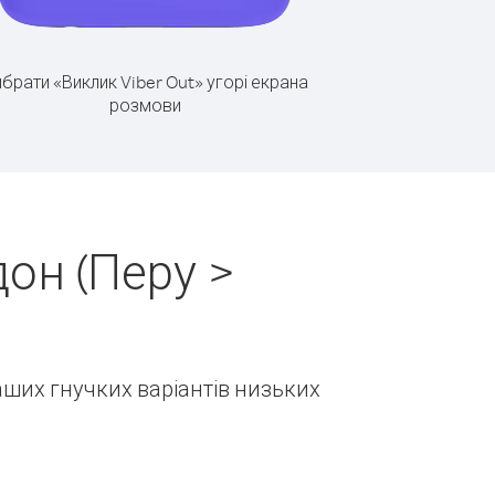
брати «Виклик Viber Out» угорі екрана
розмови
он (Перу >
наших гнучких варіантів низьких