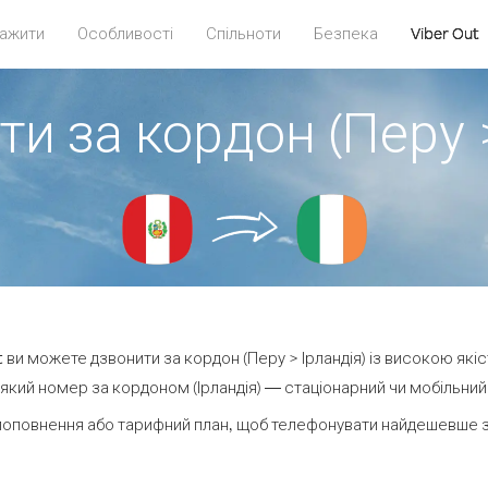
ажити
Особливості
Спільноти
Безпека
Viber Out
ти за кордон (Перу >
ut ви можете дзвонити за кордон (Перу > Ірландія) із високою якіс
кий номер за кордоном (Ірландія) — стаціонарний чи мобільний —
поповнення або тарифний план, щоб телефонувати найдешевше за 