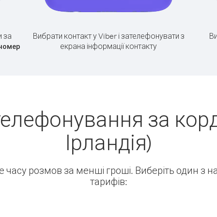
 за
Вибрати контакт у Viber і зателефонувати з
Ви
екрана інформації контакту
 номер
телефонування за корд
Ірландія)
ше часу розмов за менші гроші. Виберіть один з 
тарифів: