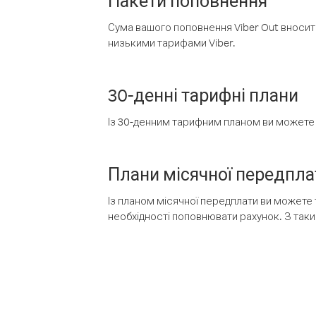
Пакети поповнення
Сума вашого поповнення Viber Out вносить
низькими тарифами Viber.
30-денні тарифні плани
Із 30-денним тарифним планом ви можете т
Плани місячної передпла
Із планом місячної передплати ви можете 
необхідності поповнювати рахунок. З таки