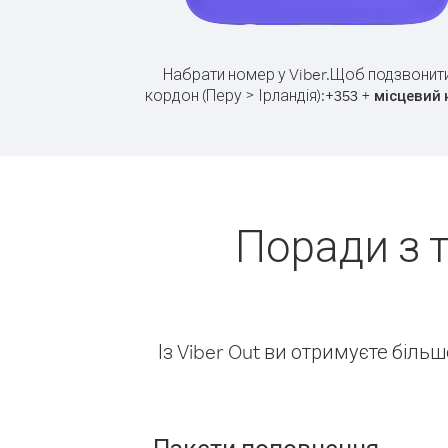
Набрати номер у Viber.
Щоб подзвонити
кордон (Перу > Ірландія):
+
+
353
місцевий
Поради з 
Із Viber Out ви отримуєте біль