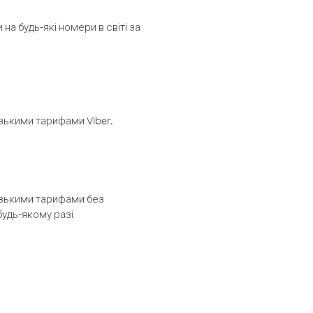
а будь-які номери в світі за
изькими тарифами Viber.
низькими тарифами без
будь-якому разі