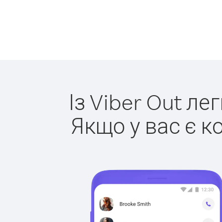
Із Viber Out ле
Якщо у вас є к