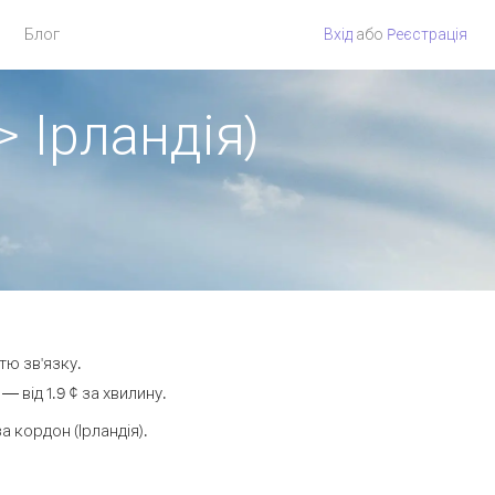
Блог
Вхід
або
Pеєстрація
 Ірландія)
тю зв'язку.
 від 1.9 ¢ за хвилину.
кордон (Ірландія).