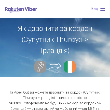
Вхід
Togg
navig
Як дзвонити за кордон
(Супутник Thuraya >
Ірландія)
Із Viber Out ви можете дзвонити за кордон (Супутник
Thuraya > Ірландія) із високою якістю
зв'язку.
Телефонуйте на будь-який номер за кордоном
(Ірландія) — стаціонарний чи мобільний — від 1.9 ¢ за