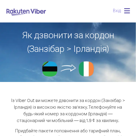
Вхід
Togg
navig
Як дзвонити за кордон
(Занзібар > Ірландія)
Із Viber Out ви можете дзвонити за кордон (Занзібар >
Ірландія) із високою якістю зв'язку.
Телефонуйте на
будь-який номер за кордоном (Ірландія) —
стаціонарний чи мобільний — від 1.9 ¢ за хвилину.
Придбайте пакети поповнення або тарифний план,