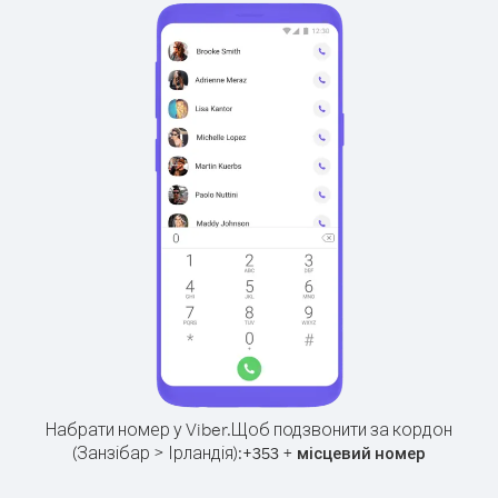
Набрати номер у Viber.
Щоб подзвонити за кордон
(Занзібар > Ірландія):
+
+
353
місцевий номер