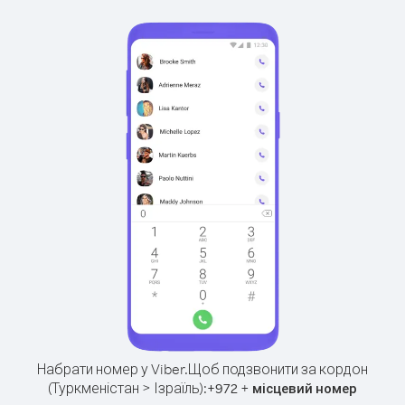
Набрати номер у Viber.
Щоб подзвонити за кордон
(Туркменістан > Ізраїль):
+
+
972
місцевий номер